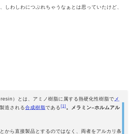
、しわしわにつぶれちゃうなぁとは思っていたけど、
ne resin）とは、アミノ樹脂に属する熱硬化性樹脂で
メ
[1]
製造される
合成樹脂
である
。メラミン–ホルムアル
とから直接製品とするのではなく、両者をアルカリ条