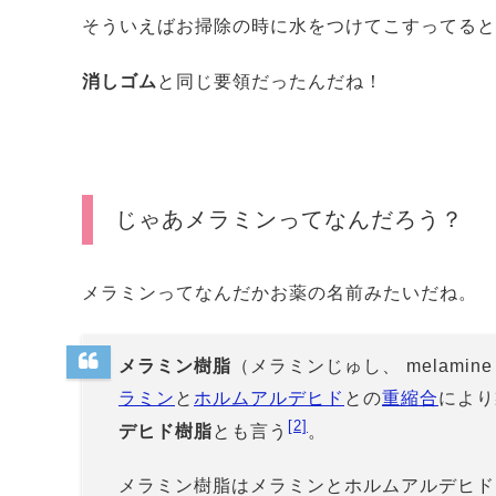
そういえばお掃除の時に水をつけてこすってると
消しゴム
と同じ要領だったんだね！
じゃあメラミンってなんだろう？
メラミンってなんだかお薬の名前みたいだね。
メラミン樹脂
（メラミンじゅし、 melami
ラミン
と
ホルムアルデヒド
との
重縮合
により
[2]
デヒド樹脂
とも言う
。
メラミン樹脂はメラミンとホルムアルデヒド