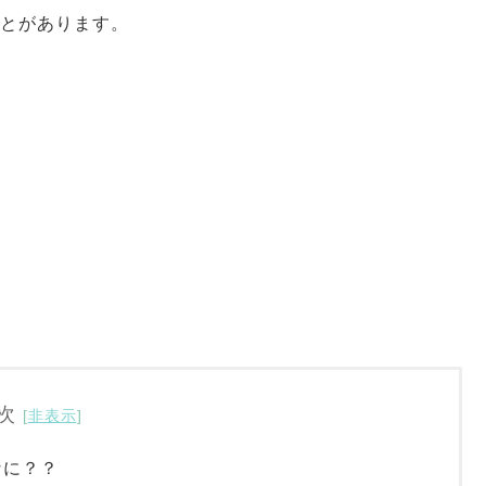
とがあります。
次
[
非表示
]
なに？？