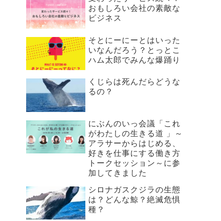
おもしろい会社の素敵な
ビジネス
そとにーにーとはいった
いなんだろう？とっとこ
ハム太郎でみんな爆踊り
くじらは死んだらどうな
るの？
にぶんのいっ会議「これ
がわたしの生きる道 」～
アラサーからはじめる、
好きを仕事にする働き方
トークセッション～に参
加してきました
シロナガスクジラの生態
は？どんな鯨？絶滅危惧
種？