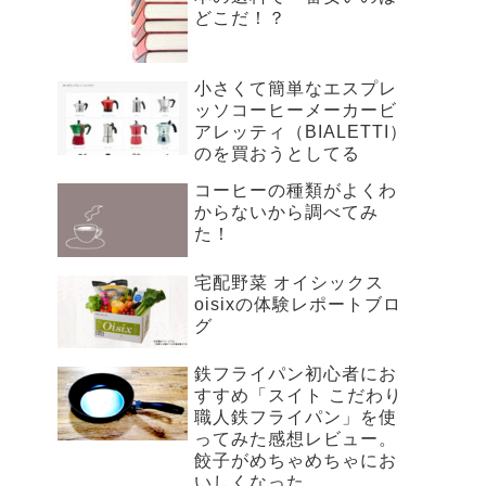
どこだ！？
小さくて簡単なエスプレ
ッソコーヒーメーカービ
アレッティ（BIALETTI）
のを買おうとしてる
コーヒーの種類がよくわ
からないから調べてみ
た！
宅配野菜 オイシックス
oisixの体験レポートブロ
グ
鉄フライパン初心者にお
すすめ「スイト こだわり
職人鉄フライパン」を使
ってみた感想レビュー。
餃子がめちゃめちゃにお
いしくなった。