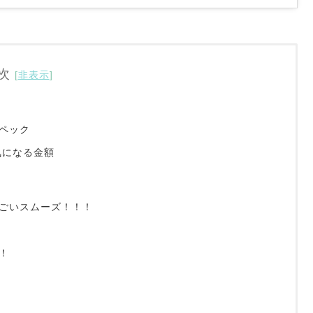
次
[
非表示
]
スペック
の気になる金額
ごいスムーズ！！！
！